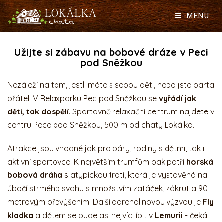
MENU
Užijte si zábavu na bobové dráze v Peci
pod Sněžkou
Nezáleží na tom, jestli máte s sebou děti, nebo jste parta
přátel. V Relaxparku Pec pod Sněžkou se
vyřádí jak
děti, tak dospělí
. Sportovně relaxační centrum najdete v
centru Pece pod Sněžkou, 500 m od chaty Lokálka.
Atrakce jsou vhodné jak pro páry, rodiny s dětmi, tak i
aktivní sportovce. K největším trumfům pak patří
horská
bobová dráha
s atypickou tratí, která je vystavěná na
úbočí strmého svahu s množstvím zatáček, zákrut a 90
metrovým převýšením. Další adrenalinovou výzvou je
Fly
kladka
a dětem se bude asi nejvíc líbit v
Lemurii
- čeká